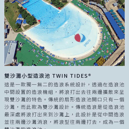
雙沙灘小型造浪池 TWIN TIDES®
這是一款獨一無二的造浪系統設計，透過在造浪池
中間設置的造浪機組，將浪打出去往兩邊擴散來呈
現雙沙灘的特色。傳統的扇形造浪池開口只有一個
沙灘，而此款為雙沙灘設計。傳統造浪是從造浪池
最深處將浪打出來到沙灘上，此設計是從中間造浪
並往兩邊沙灘消浪，將浪型往兩邊打去，成為一個