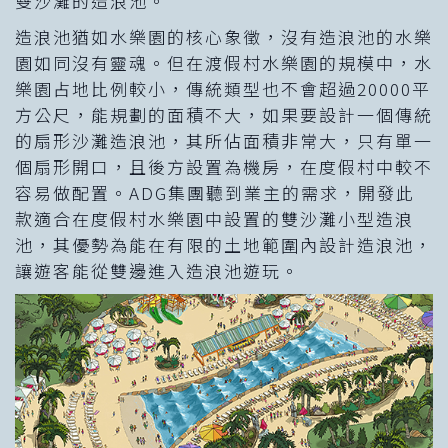
雙沙灘的造浪池。
造浪池猶如水樂園的核心象徵，沒有造浪池的水樂
園如同沒有靈魂。但在渡假村水樂園的規模中，水
樂園占地比例較小，傳統類型也不會超過20000平
方公尺，能規劃的面積不大，如果要設計一個傳統
的扇形沙灘造浪池，其所佔面積非常大，只有單一
個扇形開口，且後方設置為機房，在度假村中較不
容易做配置。ADG集團聽到業主的需求，開發此
款適合在度假村水樂園中設置的雙沙灘小型造浪
池，其優勢為能在有限的土地範圍內設計造浪池，
讓遊客能從雙邊進入造浪池遊玩。